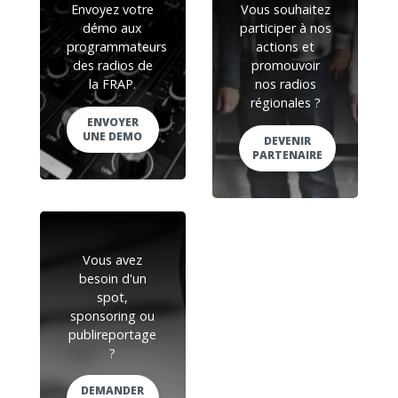
Envoyez votre
Vous souhaitez
démo aux
participer à nos
programmateurs
actions et
des radios de
promouvoir
la FRAP.
nos radios
régionales ?
ENVOYER
UNE DEMO
DEVENIR
PARTENAIRE
Vous avez
besoin d'un
spot,
sponsoring ou
publireportage
?
DEMANDER