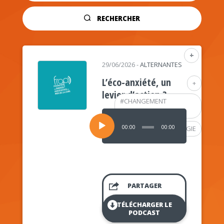
RECHERCHER
+
29/06/2026
-
ALTERNANTES
L’éco-anxiété, un
+
levier d’action ?
#
CHANGEMENT
CLIMATIQUE
Lecteur
audio
00:00
00:00
#
PSYCHOLOGIE
PARTAGER
TÉLÉCHARGER LE
PODCAST