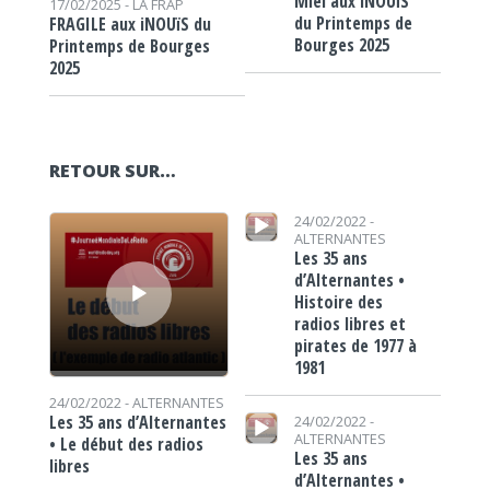
Miel aux iNOUïS
17/02/2025 -
LA FRAP
du Printemps de
FRAGILE aux iNOUïS du
Bourges 2025
Printemps de Bourges
2025
RETOUR SUR…
Lecteur audio
Lecteur audio
24/02/2022 -
ALTERNANTES
Les 35 ans
d’Alternantes •
Histoire des
radios libres et
pirates de 1977 à
1981
24/02/2022 -
ALTERNANTES
Lecteur audio
Les 35 ans d’Alternantes
24/02/2022 -
ALTERNANTES
• Le début des radios
Les 35 ans
libres
d’Alternantes •