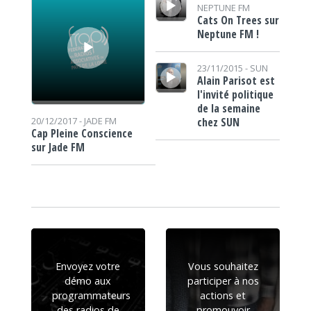
NEPTUNE FM
Cats On Trees sur
Neptune FM !
Lecteur audio
23/11/2015 -
SUN
Alain Parisot est
l'invité politique
de la semaine
chez SUN
20/12/2017 -
JADE FM
Cap Pleine Conscience
sur Jade FM
Envoyez votre
Vous souhaitez
démo aux
participer à nos
programmateurs
actions et
des radios de
promouvoir