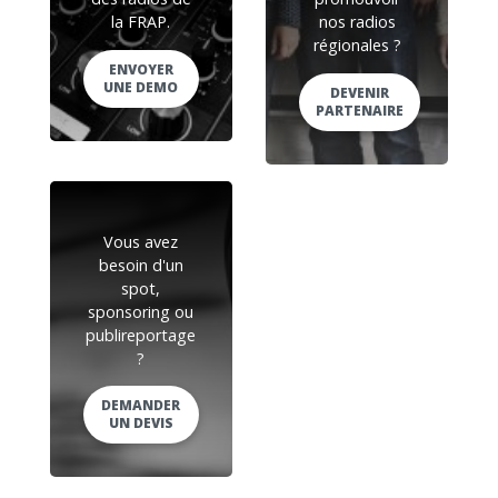
la FRAP.
nos radios
régionales ?
ENVOYER
UNE DEMO
DEVENIR
PARTENAIRE
Vous avez
besoin d'un
spot,
sponsoring ou
publireportage
?
DEMANDER
UN DEVIS