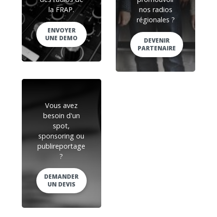
la FRAP.
nos radios
régionales ?
ENVOYER
UNE DEMO
DEVENIR
PARTENAIRE
Vous avez
besoin d'un
spot,
sponsoring ou
publireportage
?
DEMANDER
UN DEVIS