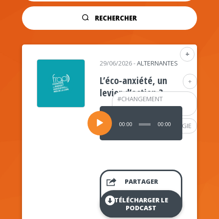
RECHERCHER
+
29/06/2026
-
ALTERNANTES
L’éco-anxiété, un
+
levier d’action ?
#
CHANGEMENT
CLIMATIQUE
Lecteur
audio
00:00
00:00
#
PSYCHOLOGIE
PARTAGER
TÉLÉCHARGER LE
PODCAST