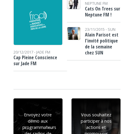
NEPTUNE FM
Cats On Trees sur
Neptune FM !
23/11/2015 -
SUN
Alain Parisot est
l'invité politique
de la semaine
chez SUN
20/12/2017 -
JADE FM
Cap Pleine Conscience
sur Jade FM
Envoyez votre
Vous souhaitez
démo aux
participer à nos
programmateurs
actions et
des radios de
promouvoir