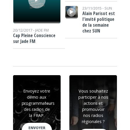
Lecteur audio
23/11/2015 -
SUN
Alain Parisot est
l'invité politique
de la semaine
chez SUN
20/12/2017 -
JADE FM
Cap Pleine Conscience
sur Jade FM
Envoyez votre
Vous souhaitez
démo aux
participer à nos
programmateurs
actions et
des radios de
promouvoir
la FRAP.
nos radios
régionales ?
ENVOYER