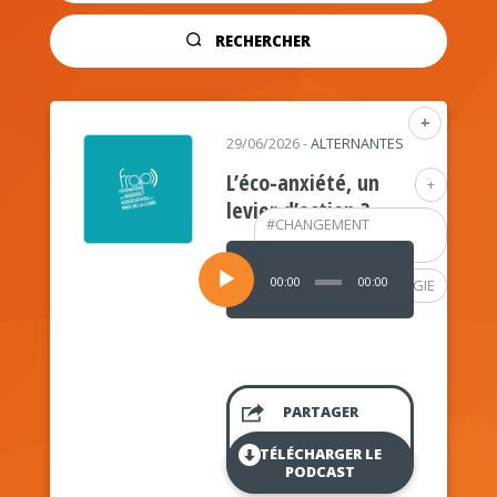
RECHERCHER
+
29/06/2026
-
ALTERNANTES
L’éco-anxiété, un
+
levier d’action ?
#
CHANGEMENT
CLIMATIQUE
Lecteur
audio
00:00
00:00
#
PSYCHOLOGIE
PARTAGER
TÉLÉCHARGER LE
PODCAST