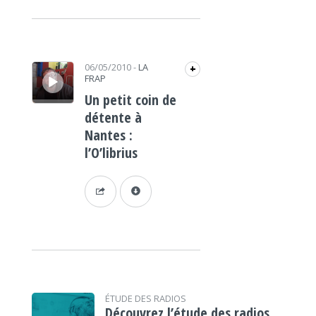
Lecteur audio
06/05/2010
-
LA
+
FRAP
Un petit coin de
détente à
Nantes :
l’O’librius
ÉTUDE DES RADIOS
Découvrez l’étude des radios