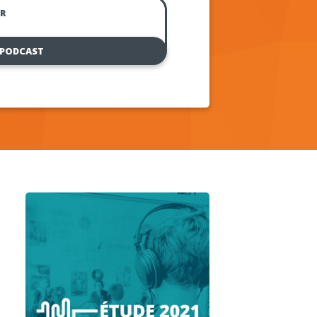
R
 PODCAST