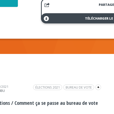
PARTAGE
TÉLÉCHARGER LE
6/2021
ÉLECTIONS 2021
BUREAU DE VOTE
+
IBU
ÉLECTIONS DÉPARTEMENTALES 2021
ÉLECTIONS RÉGIONALES 2021
ctions / Comment ça se passe au bureau de vote
ÉLECTIONS RÉGIONALES DES PAYS DE LA LOIRE
2021