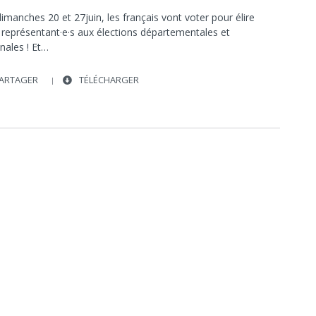
VOTE
imanches 20 et 27juin, les français vont voter pour élire
 représentant·e·s aux élections départementales et
nales ! Et…
ARTAGER
TÉLÉCHARGER