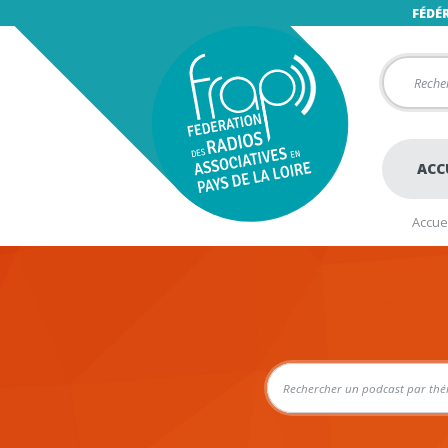
FÉDÉ
ACC
Accuei