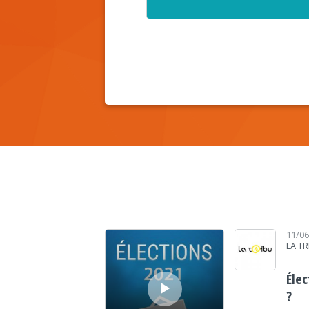
Lecteur audio
11/0
LA TR
Éle
?