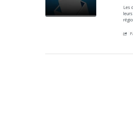
Les d
leurs
régio
P