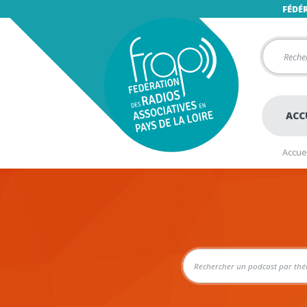
FÉDÉ
ACC
Accuei