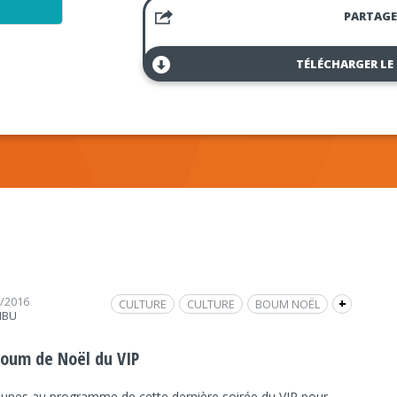
PARTAGE
TÉLÉCHARGER LE
2/2016
CULTURE
CULTURE
BOUM NOËL
+
IBU
LE VIP
INTERVIEW
GABLÉ
FRAP MUSIQUE
NURSERY
MUSIQUE
MESPARROW
boum de Noël du VIP
STÉPHANE HEUVELIN
SAINT-NAZAIRE
oupes au programme de cette dernière soirée du VIP pour