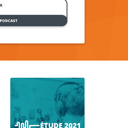
R
 PODCAST