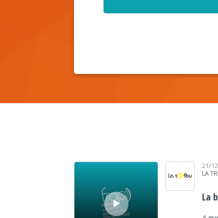
Lecteur audio
21/1
LA TR
La 
4 gr