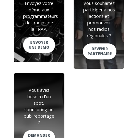
Envoyez votre
Vous souhaitez
démo aux
participer à nos
programmateurs
actions et
des radios de
promouvoir
la FRAP.
nos radios
régionales ?
ENVOYER
UNE DEMO
DEVENIR
PARTENAIRE
Vous avez
besoin d'un
spot,
sponsoring ou
publireportage
?
DEMANDER