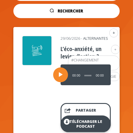
RECHERCHER
+
29/06/2026
-
ALTERNANTES
L’éco-anxiété, un
+
levier d’action ?
#
CHANGEMENT
CLIMATIQUE
Lecteur
audio
00:00
00:00
#
PSYCHOLOGIE
PARTAGER
TÉLÉCHARGER LE
PODCAST