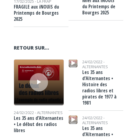
Miel aux iNOUïS
17/02/2025 -
LA FRAP
du Printemps de
FRAGILE aux iNOUïS du
Bourges 2025
Printemps de Bourges
2025
RETOUR SUR…
Lecteur audio
Lecteur audio
24/02/2022 -
ALTERNANTES
Les 35 ans
d’Alternantes •
Histoire des
radios libres et
pirates de 1977 à
1981
24/02/2022 -
ALTERNANTES
Lecteur audio
Les 35 ans d’Alternantes
24/02/2022 -
ALTERNANTES
• Le début des radios
Les 35 ans
libres
d’Alternantes •