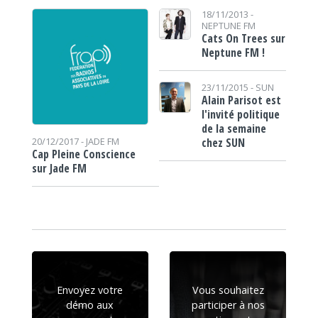
18/11/2013 -
NEPTUNE FM
Cats On Trees sur
Neptune FM !
23/11/2015 -
SUN
Alain Parisot est
l'invité politique
de la semaine
chez SUN
20/12/2017 -
JADE FM
Cap Pleine Conscience
sur Jade FM
Envoyez votre
Vous souhaitez
démo aux
participer à nos