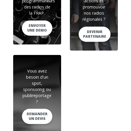
programmateurs
actions et
des radios de
promouvoir
la FRAP.
nos radios
régionales ?
ENVOYER
UNE DEMO
DEVENIR
PARTENAIRE
Vous avez
besoin d'un
spot,
sponsoring ou
publireportage
?
DEMANDER
UN DEVIS