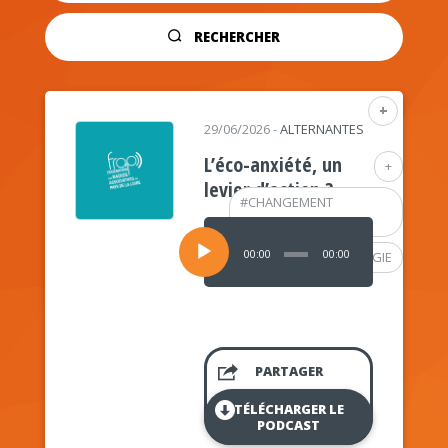
RECHERCHER
+
29/06/2026
-
ALTERNANTES
L’éco-anxiété, un
+
levier d’action ?
#
CHANGEMENT
CLIMATIQUE
Lecteur
audio
00:00
00:00
#
PSYCHOLOGIE
PARTAGER
TÉLÉCHARGER LE
PODCAST