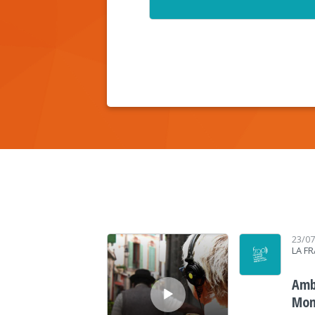
Lecteur audio
23/0
LA F
Amb
Mon