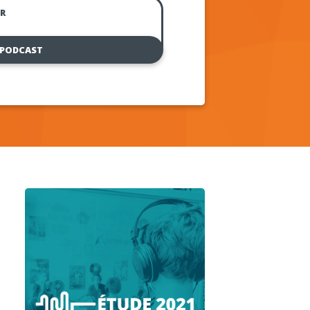
R
 PODCAST