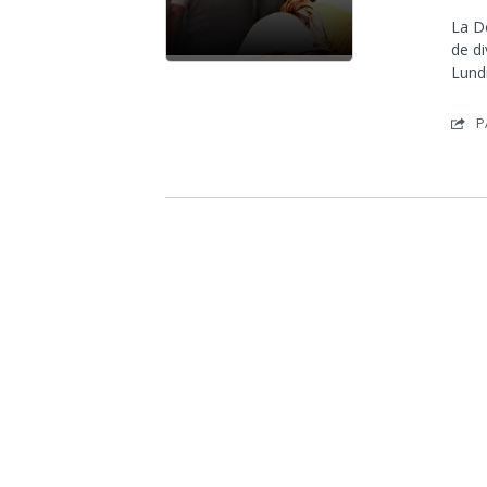
La D
de d
Lundi
P