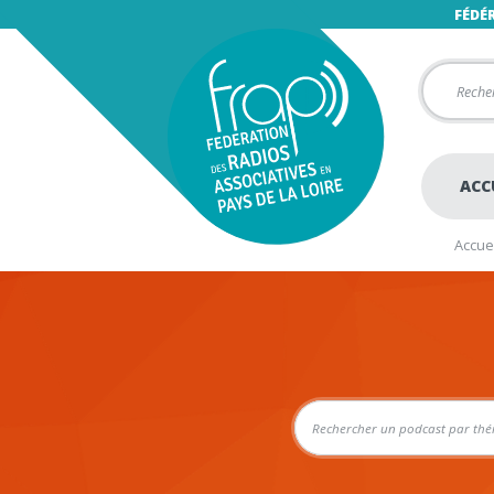
FÉDÉ
ACC
Accuei