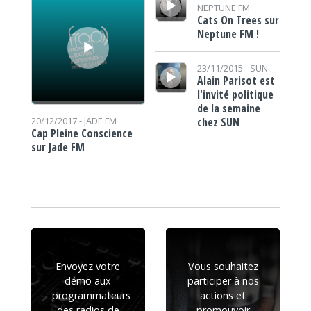
NEPTUNE FM
Cats On Trees sur
Neptune FM !
Lecteur audio
23/11/2015 -
SUN
Alain Parisot est
l'invité politique
de la semaine
chez SUN
20/12/2017 -
JADE FM
Cap Pleine Conscience
sur Jade FM
Envoyez votre
Vous souhaitez
démo aux
participer à nos
programmateurs
actions et
des radios de
promouvoir