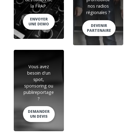
la FRAP.
nos radios
régionales ?
ENVOYER
UNE DEMO
DEVENIR
PARTENAIRE
Vous avez
besoin d'un
spot,
sponsoring ou
publireportage
?
DEMANDER
UN DEVIS