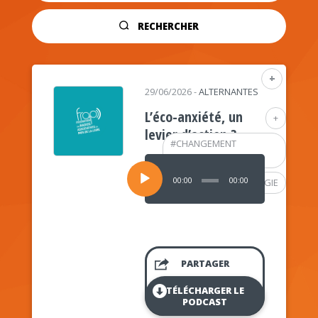
RECHERCHER
+
29/06/2026
-
ALTERNANTES
L’éco-anxiété, un
+
levier d’action ?
#
CHANGEMENT
CLIMATIQUE
Lecteur
audio
00:00
00:00
#
PSYCHOLOGIE
PARTAGER
TÉLÉCHARGER LE
PODCAST