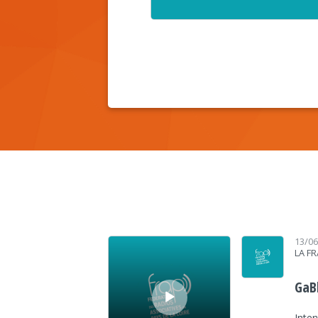
Lecteur audio
13/0
LA F
GaB
Inte