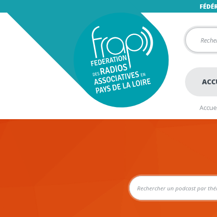
FÉDÉ
ACC
Accuei