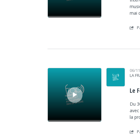
music
mai 
P
Lecteur audio
06/1
LA F
Le F
Du 3
avec
la p
P