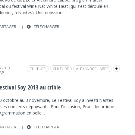
al du festival Wine Nat White Heat (qui s’est déroulé en
dernier, à Nantes). Une émission…
ARTAGER
TÉLÉCHARGER
1/2013
CULTURE
CULTURE
ALEXANDRE LABBÉ
+
RAP
MUSIQUE
INTERVIEW
FRAP INFO
FESTIVAL
SOY
PRUN'
NANTES
estival Soy 2013 au crible
0 octobre au 3 novembre, Le Festival Soy a investi Nantes
 ses concerts dépaysants. Pour l’occasion, Prun’ décortique
rogrammation en belle…
ARTAGER
TÉLÉCHARGER