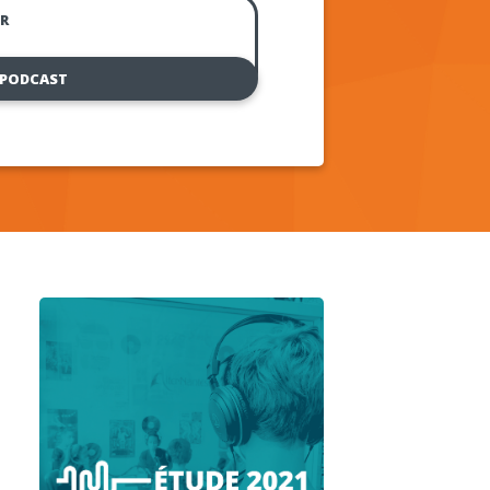
R
 PODCAST