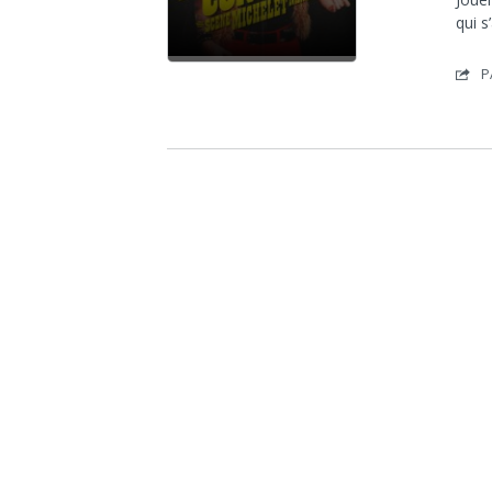
qui 
P