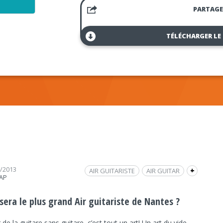
PARTAGE
TÉLÉCHARGER LE
6/2013
AIR GUITARISTE
AIR GUITAR
+
RAP
COMPÉTITION
ASSOCIATION LA DÉSOPILANTE
CULTURE
CULTURE
CONTEST
CONCOURS
sera le plus grand Air guitariste de Nantes ?
SCÈNE MICHELET
INTERVIEW
FRAP INFO
 de la guitare sans guitare, c’est tout un art! Un art du vide