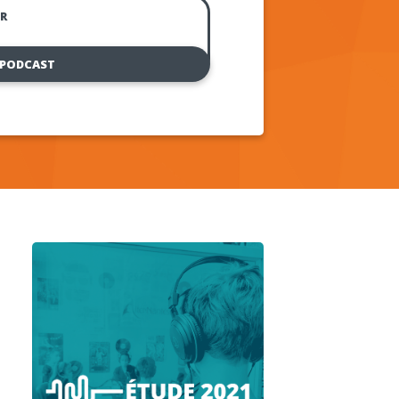
R
 PODCAST