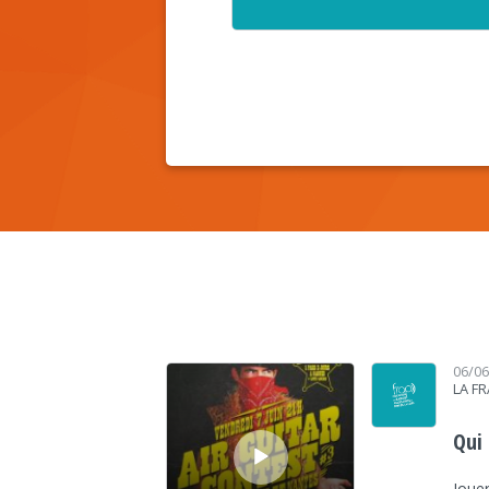
Lecteur audio
06/0
LA F
Qui 
Jouer