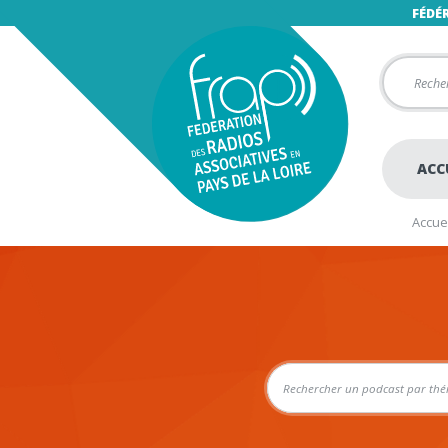
FÉDÉ
ACC
Accuei