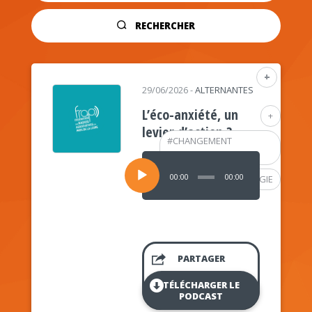
RECHERCHER
+
29/06/2026
-
ALTERNANTES
L’éco-anxiété, un
+
levier d’action ?
#
CHANGEMENT
CLIMATIQUE
Lecteur
audio
00:00
00:00
#
PSYCHOLOGIE
PARTAGER
TÉLÉCHARGER LE
PODCAST