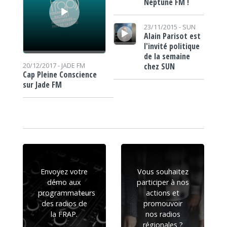
Neptune FM !
Lecteur audio
23/11/2015 -
SUN
Alain Parisot est
l'invité politique
de la semaine
chez SUN
20/12/2017 -
JADE FM
Cap Pleine Conscience
sur Jade FM
Envoyez votre
Vous souhaitez
démo aux
participer à nos
programmateurs
actions et
des radios de
promouvoir
la FRAP.
nos radios
régionales ?