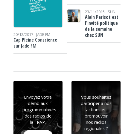
23/11/2015 -
SUN
Alain Parisot est
l'invité politique
de la semaine
chez SUN
20/12/2017 -
JADE FM
Cap Pleine Conscience
sur Jade FM
Envoyez votre
Vous souhaitez
démo aux
participer à nos
programmateurs
actions et
des radios de
promouvoir
la FRAP.
nos radios
régionales ?