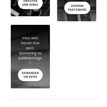
ENVOYER
UNE DEMO
DEVENIR
PARTENAIRE
Vous avez
besoin d'un
spot,
sponsoring ou
publireportage
?
DEMANDER
UN DEVIS