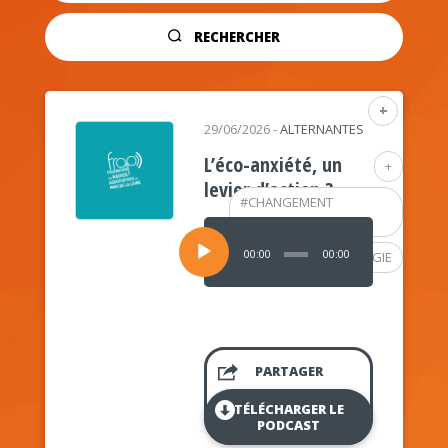
RECHERCHER
+
29/06/2026
-
ALTERNANTES
L’éco-anxiété, un
+
levier d’action ?
#
CHANGEMENT
CLIMATIQUE
Lecteur
audio
00:00
00:00
#
PSYCHOLOGIE
PARTAGER
TÉLÉCHARGER LE
PODCAST