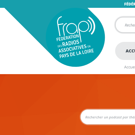
FÉDÉ
ACC
Accuei