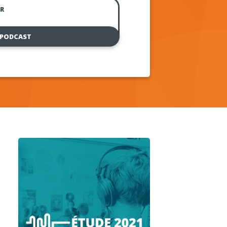
R
 PODCAST