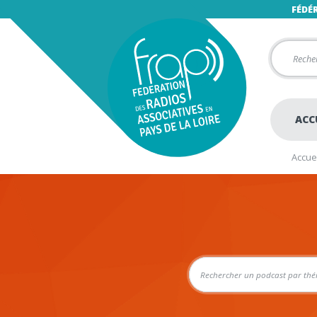
FÉDÉ
ACC
Accuei