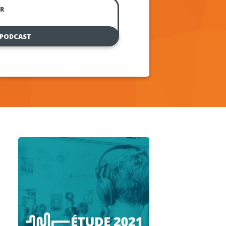
R
 PODCAST