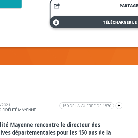
PARTAGE
TÉLÉCHARGER LE
1/2021
150 DE LA GUERRE DE 1870
+
O FIDÉLITÉ MAYENNE
GUERRE
APPARITION DE LA VIEREGE
PONTMAIN
HISTOIRE
élité Mayenne rencontre le directeur des
hives départementales pour les 150 ans de la