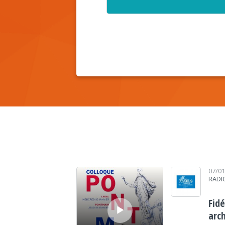
Lecteur audio
07/0
RADI
Fid
arc