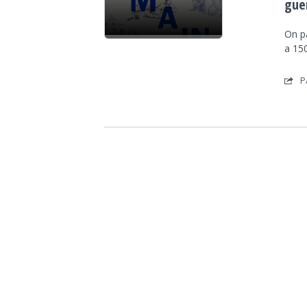
gue
On p
a 15
P