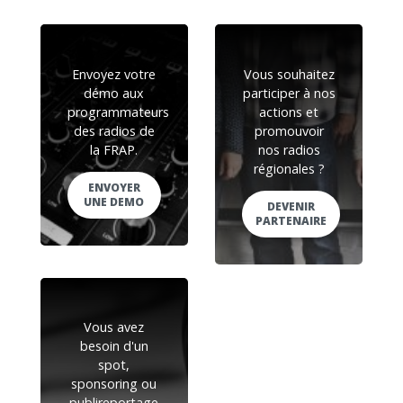
Envoyez votre
Vous souhaitez
démo aux
participer à nos
programmateurs
actions et
des radios de
promouvoir
la FRAP.
nos radios
régionales ?
ENVOYER
UNE DEMO
DEVENIR
PARTENAIRE
Vous avez
besoin d'un
spot,
sponsoring ou
publireportage