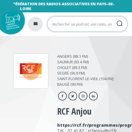
FÉDÉRATION DES RADIOS ASSOCIATIVES EN PAYS-DE-
LA-LOIRE
ANGERS (88.1 FM)
‣
SAUMUR (93.4 FM)
CHOLET (89.3 FM)
SEGRÉ (90.9 FM)
SAINT-FLORENT-LE-VIEIL (104 FM)
BAUGÉ (90 FM)
RCF Anjou
https://rcf.fr/programmes/pro
Tél. : 02 41 87
rcfanjou@rcf.fr