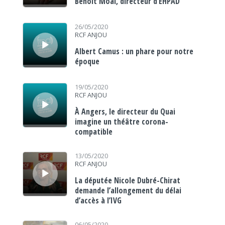
Benoit Moal, directeur d’EHPAD
Lecteur audio
26/05/2020
RCF ANJOU
Albert Camus : un phare pour notre
époque
Lecteur audio
19/05/2020
RCF ANJOU
À Angers, le directeur du Quai
imagine un théâtre corona-
compatible
Lecteur audio
13/05/2020
RCF ANJOU
La députée Nicole Dubré-Chirat
demande l’allongement du délai
d’accès à l’IVG
06/05/2020