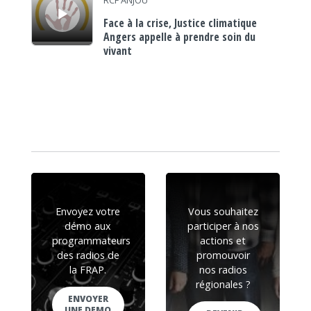
RCF ANJOU
Face à la crise, Justice climatique
Angers appelle à prendre soin du
vivant
Envoyez votre
Vous souhaitez
démo aux
participer à nos
programmateurs
actions et
des radios de
promouvoir
la FRAP.
nos radios
régionales ?
ENVOYER
UNE DEMO