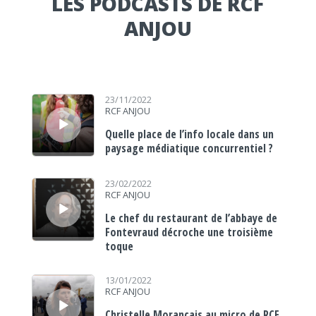
LES PODCASTS DE RCF
ANJOU
Lecteur audio
23/11/2022
RCF ANJOU
Quelle place de l’info locale dans un
paysage médiatique concurrentiel ?
Lecteur audio
23/02/2022
RCF ANJOU
Le chef du restaurant de l’abbaye de
Fontevraud décroche une troisième
toque
Lecteur audio
13/01/2022
RCF ANJOU
Christelle Morançais au micro de RCF