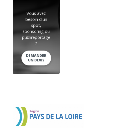
Vous avez
besoin d'un
spot,
sponsoring ou
publireportage
?
DEMANDER
UN DEVIS