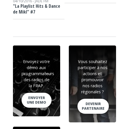
04/10/2016 -
JADE FM
"La Playlist Hits & Dance
de Mikl" #7
Envoyez votre
Vous souhaitez
démo aux
participer à nos
programmateurs
actions et
des radios de
promouvoir
la FRAP.
nos radios
régionales ?
ENVOYER
UNE DEMO
DEVENIR
PARTENAIRE