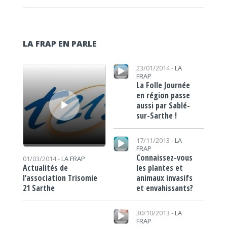
LA FRAP EN PARLE
Lecteur audio
Lecteur audio
23/01/2014 -
LA
FRAP
La Folle Journée
en région passe
aussi par Sablé-
sur-Sarthe !
Lecteur audio
17/11/2013 -
LA
FRAP
Connaissez-vous
01/03/2014 -
LA FRAP
les plantes et
Actualités de
animaux invasifs
l’association Trisomie
et envahissants?
21 Sarthe
Lecteur audio
30/10/2013 -
LA
FRAP