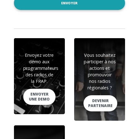
Envoyez votre
Vous souhaitez
démo aux
participer à nos
programmateurs
actions et
des radios de
promouvoir
la FRAP.
nos radios
régionales ?
ENVOYER
UNE DEMO
DEVENIR
PARTENAIRE