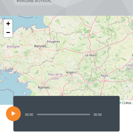
#
VIRGINIE BOYAVAL
+
−
Lecteur
audio
Leaflet
| Lieux
00:00
00:00