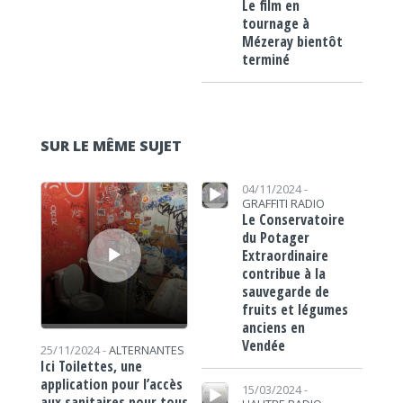
Le film en
tournage à
Mézeray bientôt
terminé
SUR LE MÊME SUJET
Lecteur audio
Lecteur audio
04/11/2024 -
GRAFFITI RADIO
Le Conservatoire
du Potager
Extraordinaire
contribue à la
sauvegarde de
fruits et légumes
anciens en
Vendée
25/11/2024 -
ALTERNANTES
Ici Toilettes, une
Lecteur audio
application pour l’accès
15/03/2024 -
aux sanitaires pour tous