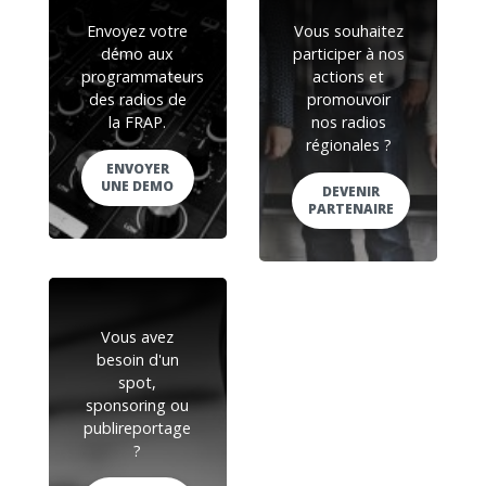
Envoyez votre
Vous souhaitez
démo aux
participer à nos
programmateurs
actions et
des radios de
promouvoir
la FRAP.
nos radios
régionales ?
ENVOYER
UNE DEMO
DEVENIR
PARTENAIRE
Vous avez
besoin d'un
spot,
sponsoring ou
publireportage
?