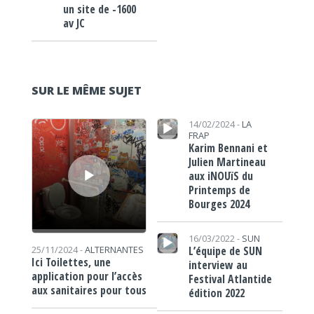
un site de -1600
av JC
SUR LE MÊME SUJET
Lecteur audio
Lecteur audio
14/02/2024 -
LA
FRAP
Karim Bennani et
Julien Martineau
aux iNOUïS du
Printemps de
Bourges 2024
Lecteur audio
16/03/2022 -
SUN
L’équipe de SUN
25/11/2024 -
ALTERNANTES
Ici Toilettes, une
interview au
application pour l’accès
Festival Atlantide
aux sanitaires pour tous
édition 2022