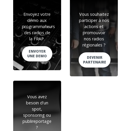
Envoyez votre
Vous souhaitez
démo aux
participer à nos
programmateurs
actions et
des radios de
promouvoir
la FRAP.
nos radios
régionales ?
ENVOYER
UNE DEMO
DEVENIR
PARTENAIRE
Vous avez
besoin d'un
spot,
sponsoring ou
publireportage
?