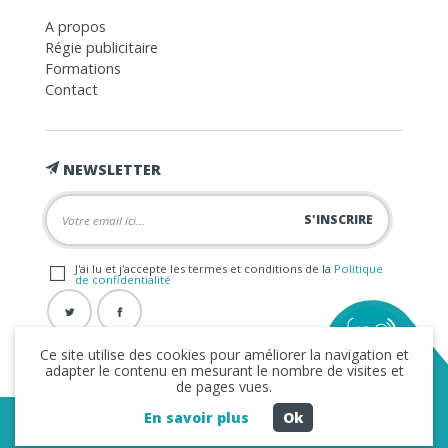
A propos
Régie publicitaire
Formations
Contact
NEWSLETTER
J'ai lu et j'accepte les termes et conditions de la
Politique
de confidentialité
Ce site utilise des cookies pour améliorer la navigation et
adapter le contenu en mesurant le nombre de visites et
de pages vues.
En savoir plus
Ok
Copyright © 2026 La FRAP -
Mentions légales
-
Politique de
confidentialité
- Création
Business to Web