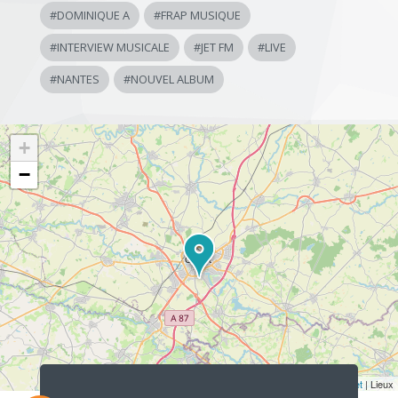
#
DOMINIQUE A
#
FRAP MUSIQUE
#
INTERVIEW MUSICALE
#
JET FM
#
LIVE
#
NANTES
#
NOUVEL ALBUM
+
−
Lecteur
audio
Leaflet
| Lieux