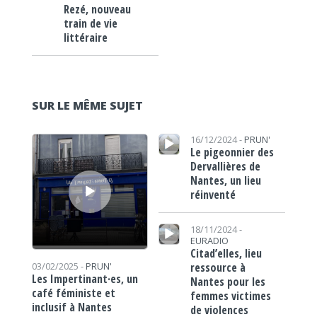
Rezé, nouveau
train de vie
littéraire
SUR LE MÊME SUJET
Lecteur audio
Lecteur audio
16/12/2024 -
PRUN'
Le pigeonnier des
Dervallières de
Nantes, un lieu
réinventé
Lecteur audio
18/11/2024 -
EURADIO
Citad’elles, lieu
ressource à
03/02/2025 -
PRUN'
Les Impertinant·es, un
Nantes pour les
café féministe et
femmes victimes
inclusif à Nantes
de violences