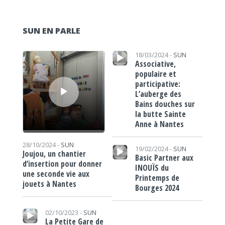
SUN EN PARLE
Lecteur audio
Lecteur audio
18/03/2024 -
SUN
Associative,
populaire et
participative:
L’auberge des
Bains douches sur
la butte Sainte
Anne à Nantes
Lecteur audio
28/10/2024 -
SUN
19/02/2024 -
SUN
Joujou, un chantier
Basic Partner aux
d’insertion pour donner
INOUÏS du
une seconde vie aux
Printemps de
jouets à Nantes
Bourges 2024
Lecteur audio
02/10/2023 -
SUN
La Petite Gare de