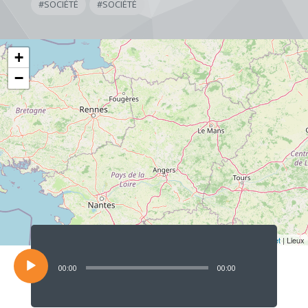
#
SOCIÉTÉ
#
SOCIÉTÉ
+
−
Lecteur
audio
Leaflet
| Lieux
00:00
00:00