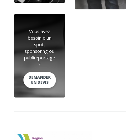
Vous avez
besoin d'un
spot,
sponsoring ou
publireportage
?
DEMANDER
UN DEVIS