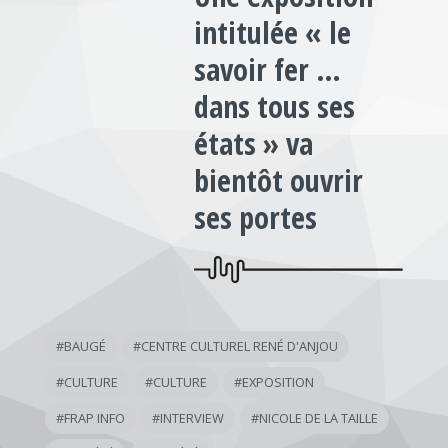
intitulée « le
savoir fer …
dans tous ses
états » va
bientôt ouvrir
ses portes
#
BAUGÉ
#
CENTRE CULTUREL RENÉ D'ANJOU
#
CULTURE
#
CULTURE
#
EXPOSITION
#
FRAP INFO
#
INTERVIEW
#
NICOLE DE LA TAILLE