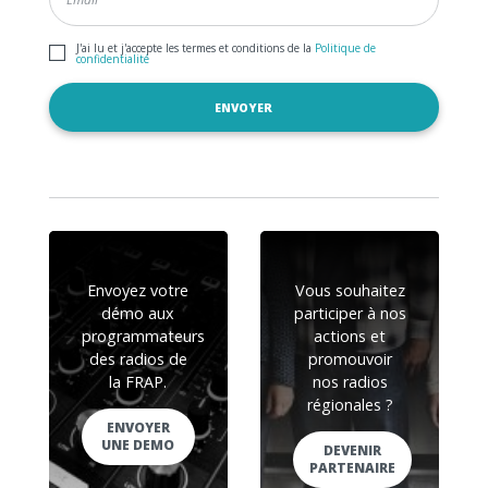
J'ai lu et j'accepte les termes et conditions de la
Politique de
confidentialité
Envoyez votre
Vous souhaitez
démo aux
participer à nos
programmateurs
actions et
des radios de
promouvoir
la FRAP.
nos radios
régionales ?
ENVOYER
UNE DEMO
DEVENIR
PARTENAIRE