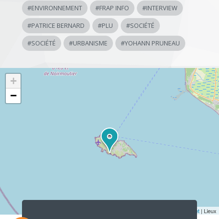
#
ENVIRONNEMENT
#
FRAP INFO
#
INTERVIEW
#
PATRICE BERNARD
#
PLU
#
SOCIÉTÉ
#
SOCIÉTÉ
#
URBANISME
#
YOHANN PRUNEAU
+
−
Lecteur
audio
Leaflet
| Lieux