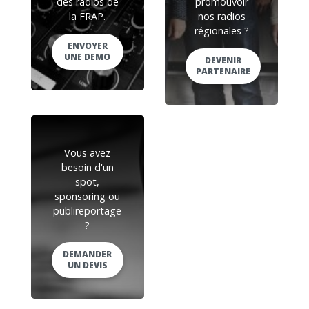
des radios de
promouvoir
la FRAP.
nos radios
régionales ?
ENVOYER
UNE DEMO
DEVENIR
PARTENAIRE
Vous avez
besoin d'un
spot,
sponsoring ou
publireportage
?
DEMANDER
UN DEVIS