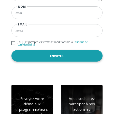
NOM
EMAIL
J'ai lu et j'accepte les termes et conditions de la
Politique de
confidentialité
Envoyez votre
Vous souhaitez
démo aux
participer à nos
programmateurs
actions et