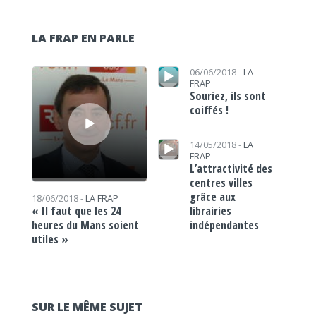
LA FRAP EN PARLE
Lecteur audio
Lecteur audio
06/06/2018 -
LA
FRAP
Souriez, ils sont
coiffés !
Lecteur audio
14/05/2018 -
LA
FRAP
L’attractivité des
centres villes
grâce aux
18/06/2018 -
LA FRAP
librairies
« Il faut que les 24
indépendantes
heures du Mans soient
utiles »
SUR LE MÊME SUJET