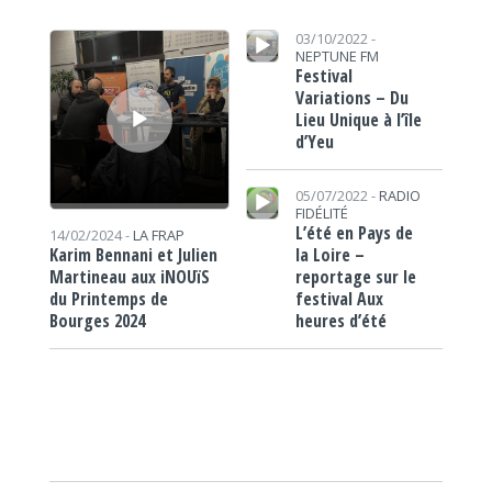
Lecteur audio
Lecteur audio
03/10/2022 -
NEPTUNE FM
Festival
Variations – Du
Lieu Unique à l’île
d’Yeu
Lecteur audio
05/07/2022 -
RADIO
FIDÉLITÉ
L’été en Pays de
14/02/2024 -
LA FRAP
la Loire –
Karim Bennani et Julien
reportage sur le
Martineau aux iNOUïS
festival Aux
du Printemps de
heures d’été
Bourges 2024