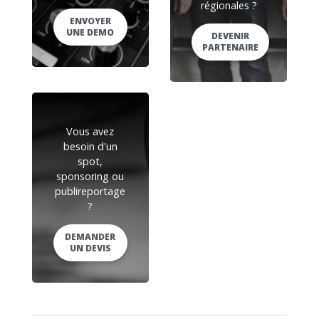
régionales ?
ENVOYER
UNE DEMO
DEVENIR
PARTENAIRE
Vous avez
besoin d'un
spot,
sponsoring ou
publireportage
?
DEMANDER
UN DEVIS