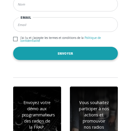
EMAIL
J'ai lu et j'accepte les termes et conditions de la
Politique de
confidentialité
Envoyez votre
Vous souhaitez
démo aux
participer à nos
programmateurs
actions et
des radios de
promouvoir
la FRAP.
nos radios