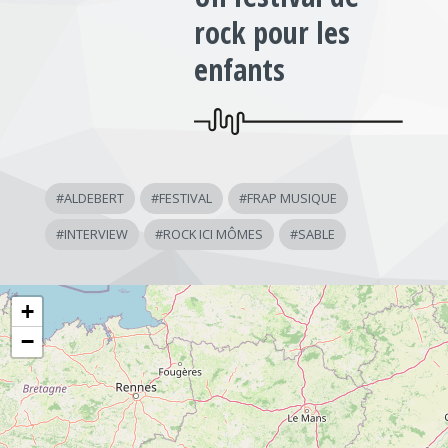
rock pour les
enfants
#
ALDEBERT
#
FESTIVAL
#
FRAP MUSIQUE
#
INTERVIEW
#
ROCK ICI MÔMES
#
SABLE
+
−