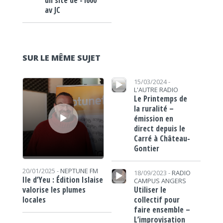
un site de -1600
av JC
SUR LE MÊME SUJET
Lecteur audio
Lecteur audio
15/03/2024 -
L'AUTRE RADIO
Le Printemps de
la ruralité –
émission en
direct depuis le
Carré à Château-
Gontier
Lecteur audio
20/01/2025 -
NEPTUNE FM
18/09/2023 -
RADIO
Ile d’Yeu : Édition Islaise
CAMPUS ANGERS
Utiliser le
valorise les plumes
collectif pour
locales
faire ensemble –
L’improvisation