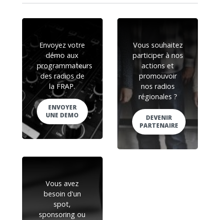
Envoyez votre
Vous souhaitez
démo aux
participer à nos
programmateurs
actions et
des radios de
promouvoir
la FRAP.
nos radios
régionales ?
ENVOYER
UNE DEMO
DEVENIR
PARTENAIRE
Vous avez
besoin d'un
spot,
sponsoring ou