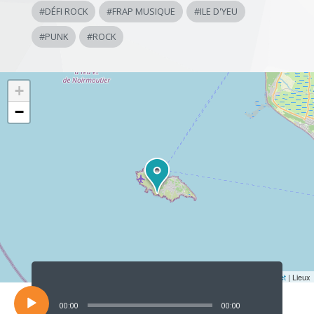
#
DÉFI ROCK
#
FRAP MUSIQUE
#
ILE D'YEU
#
PUNK
#
ROCK
+
−
Lecteur
audio
Leaflet
| Lieux
00:00
00:00