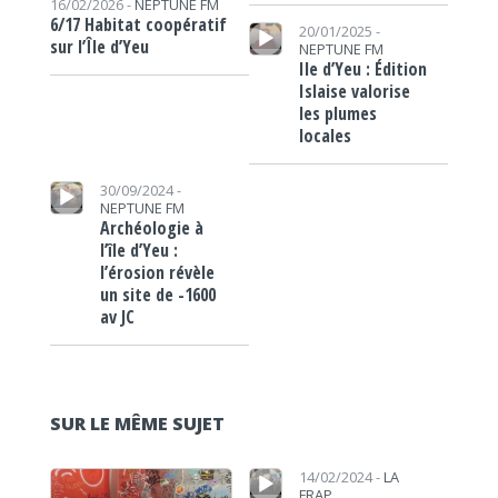
16/02/2026 -
NEPTUNE FM
Lecteur audio
6/17 Habitat coopératif
20/01/2025 -
sur l’Île d’Yeu
NEPTUNE FM
Ile d’Yeu : Édition
Islaise valorise
les plumes
locales
Lecteur audio
30/09/2024 -
NEPTUNE FM
Archéologie à
l’île d’Yeu :
l’érosion révèle
un site de -1600
av JC
SUR LE MÊME SUJET
Lecteur audio
Lecteur audio
14/02/2024 -
LA
FRAP