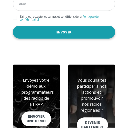
J'ai lu et j'accepte les termes et conditions de la
Politique de
confidentialité
Envoyez votre
Vous souhaitez
démo aux
participer à nos
programmateurs
actions et
des radios de
promouvoir
la FRAP.
nos radios
régionales ?
ENVOYER
UNE DEMO
DEVENIR
PARTENAIRE