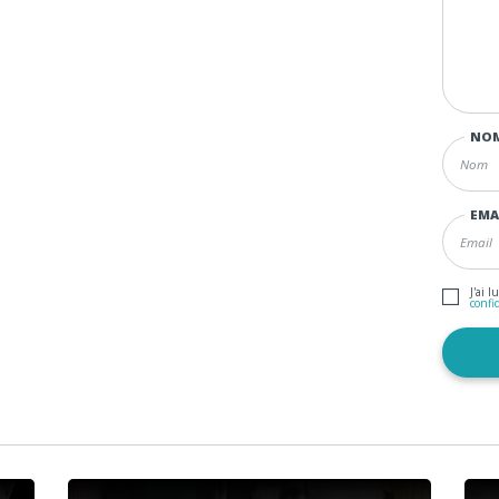
NO
EMA
J'ai l
confi