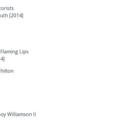
orists
uth [2014]
 Flaming Lips
4]
hilton
oy Williamson II