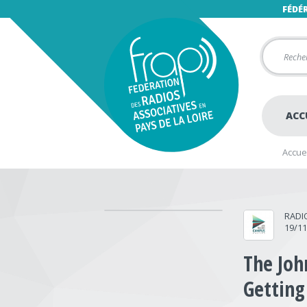
FÉDÉ
ACC
Accuei
RADI
19/1
The Joh
Getting