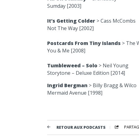
Sumday [2003]
It’s Getting Colder
> Cass McCombs
Not The Way [2002]
Postcards From Tiny Islands
> The 
You & Me [2008]
Tumbleweed – Solo
> Neil Young
Storytone – Deluxe Edition [2014]
Ingrid Bergman
> Billy Bragg & Wilco
Mermaid Avenue [1998]
PARTAG
RETOUR AUX PODCASTS