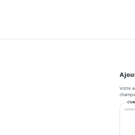
Ajou
Votre a
champs 
COM