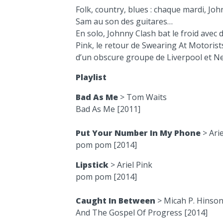
Folk, country, blues : chaque mardi, Joh
Sam au son des guitares…
En solo, Johnny Clash bat le froid avec d
Pink, le retour de Swearing At Motorist
d’un obscure groupe de Liverpool et Nei
Playlist
Bad As Me
> Tom Waits
Bad As Me [2011]
Put Your Number In My Phone
> Arie
pom pom [2014]
Lipstick
> Ariel Pink
pom pom [2014]
Caught In Between
> Micah P. Hinso
And The Gospel Of Progress [2014]