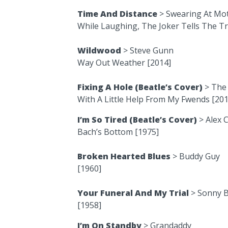
Time And Distance
> Swearing At Mot
While Laughing, The Joker Tells The Tr
Wildwood
> Steve Gunn
Way Out Weather [2014]
Fixing A Hole (Beatle’s Cover)
> The
With A Little Help From My Fwends [201
I’m So Tired (Beatle’s Cover)
> Alex C
Bach’s Bottom [1975]
Broken Hearted Blues
> Buddy Guy
[1960]
Your Funeral And My Trial
> Sonny B
[1958]
I’m On Standby
> Grandaddy