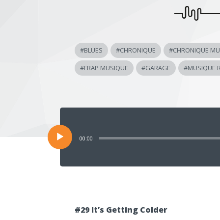
#
BLUES
#
CHRONIQUE
#
CHRONIQUE MU
#
FRAP MUSIQUE
#
GARAGE
#
MUSIQUE 
Lecteur
audio
00:00
#29 It’s Getting Colder