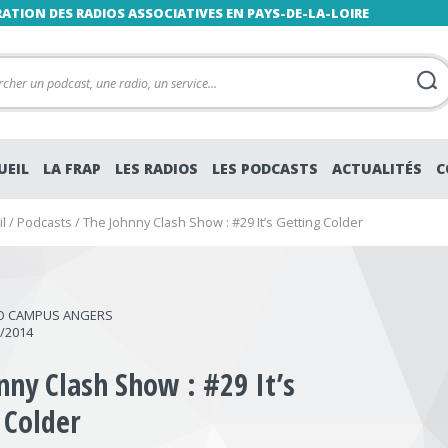
RATION DES RADIOS ASSOCIATIVES EN PAYS-DE-LA-LOIRE
UEIL
LA FRAP
LES RADIOS
LES PODCASTS
ACTUALITÉS
C
l
/
Podcasts
/
The Johnny Clash Show : #29 It’s Getting Colder
O CAMPUS ANGERS
1/2014
nny Clash Show : #29 It’s
 Colder