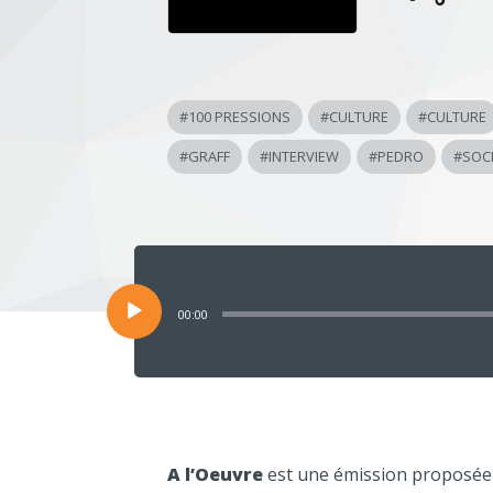
#
100 PRESSIONS
#
CULTURE
#
CULTURE
#
GRAFF
#
INTERVIEW
#
PEDRO
#
SOC
Lecteur
audio
00:00
A l’Oeuvre
est une émission proposée p