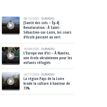
Lecteur audio
08/12/2025 -
EURADIO
[Santé des sols – Ép.4]
Renaturation : À Saint-
Sébastien-sur-Loire, les cours
d’école passent au vert
Lecteur audio
16/09/2025 -
EURADIO
L’Europe vue d’ici – À Nantes,
une école ukrainienne pour les
enfants réfugiés
Lecteur audio
26/11/2024 -
EURADIO
La région Pays de la Loire
brade la culture à hauteur de
73%