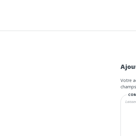
Ajou
Votre a
champs 
COM