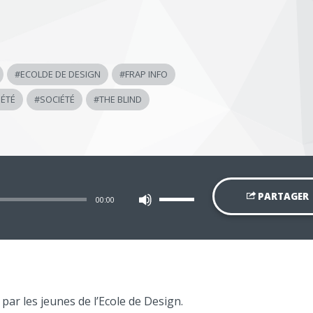
#
ECOLDE DE DESIGN
#
FRAP INFO
IÉTÉ
#
SOCIÉTÉ
#
THE BLIND
Utilisez
PARTAGER
00:00
les
flèches
haut/bas
pour
augmenter
ou
diminuer
le
volume.
ar les jeunes de l’Ecole de Design.