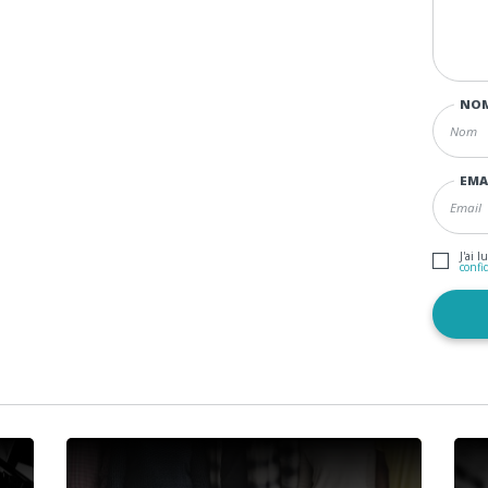
NO
EMA
J'ai l
confi