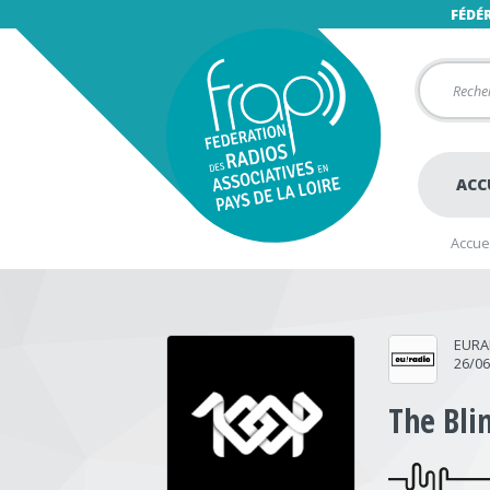
FÉDÉ
ACC
Accuei
EURA
26/0
The Bli