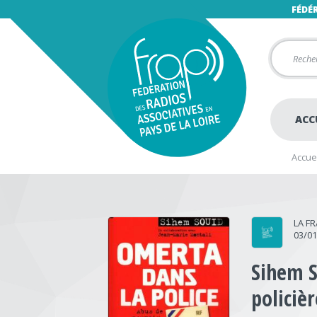
FÉDÉ
ACC
Accuei
LA F
03/0
Sihem S
policièr