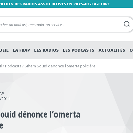
RATION DES RADIOS ASSOCIATIVES EN PAYS-DE-LA-LOIRE
UEIL
LA FRAP
LES RADIOS
LES PODCASTS
ACTUALITÉS
C
l
/
Podcasts
/
Sihem Souid dénonce l’omerta policière
RAP
1/2011
ouid dénonce l’omerta
e