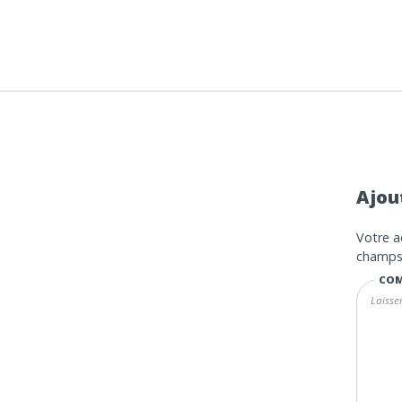
Ajou
Votre a
champs 
COM