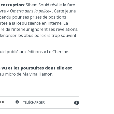
volume.
 corruption
: Sihem Souid révèle la face
ivre «
Omerta dans la police
« . Cette jeune
spendu pour ses prises de positions
tée à la loi du silence en interne. La
tère de l’intérieur ignorent ses révélations.
dénoncer les abus policiers trop souvent
uid publié aux éditions « Le Cherche-
 vu et les poursuites dont elle est
au micro de Malvina Hamon.
ER
TÉLÉCHARGER
0