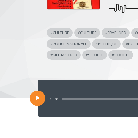
#
CULTURE
#
CULTURE
#
FRAP INFO
#
#
POLICE NATIONALE
#
POLITIQUE
#
POLI
#
SIHEM SOUID
#
SOCIÉTÉ
#
SOCIÉTÉ
Lecteur
audio
00:00