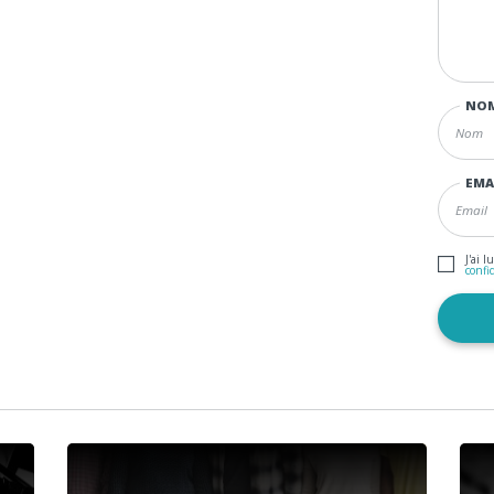
NO
EMA
J'ai l
confi