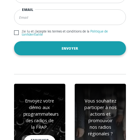
EMAIL
J'ai lu et j'accepte les termes et conditions de la
Politique de
confidentialité
Envoyez votre
Vous souhaitez
démo aux
participer à nos
programmateurs
actions et
des radios de
promouvoir
la FRAP.
nos radios
régionales ?