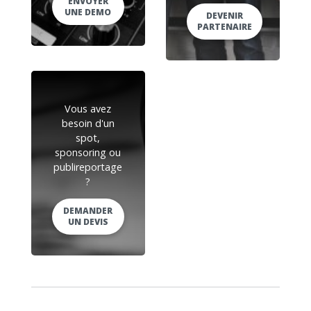
ENVOYER
UNE DEMO
DEVENIR
PARTENAIRE
Vous avez
besoin d'un
spot,
sponsoring ou
publireportage
?
DEMANDER
UN DEVIS