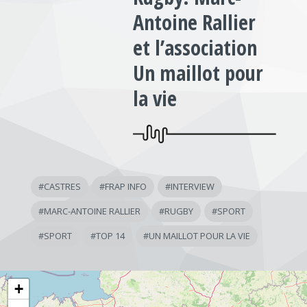
Antoine Rallier
et l’association
Un maillot pour
la vie
#
CASTRES
#
FRAP INFO
#
INTERVIEW
#
MARC-ANTOINE RALLIER
#
RUGBY
#
SPORT
#
SPORT
#
TOP 14
#
UN MAILLOT POUR LA VIE
+