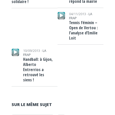
répond la mairie
solidaire !
Lecteur audio
04/11/2013 -
LA
FRAP
Tennis féminin –
Open de Vertou :
l’analyse d’Emilie
Loit
Lecteur audio
10/09/2013 -
LA
FRAP
Handball: à Gijon,
Alberto
Entrerrios a
retrouvé les
siens !
SUR LE MÊME SUJET
Lecteur audio
Lecteur audio