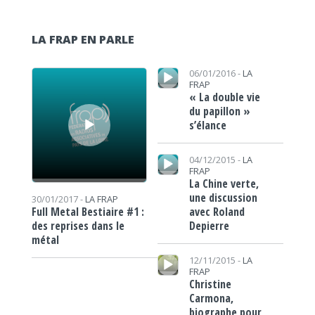
LA FRAP EN PARLE
Lecteur audio
Lecteur audio
06/01/2016 -
LA
FRAP
« La double vie
du papillon »
s’élance
Lecteur audio
04/12/2015 -
LA
FRAP
La Chine verte,
une discussion
30/01/2017 -
LA FRAP
avec Roland
Full Metal Bestiaire #1 :
Depierre
des reprises dans le
métal
Lecteur audio
12/11/2015 -
LA
FRAP
Christine
Carmona,
biographe pour