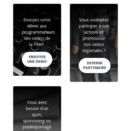
Envoyez votre
Vous souhaitez
démo aux
participer à nos
programmateurs
actions et
des radios de
promouvoir
la FRAP.
nos radios
régionales ?
ENVOYER
UNE DEMO
DEVENIR
PARTENAIRE
Vous avez
besoin d'un
spot,
sponsoring ou
publireportage