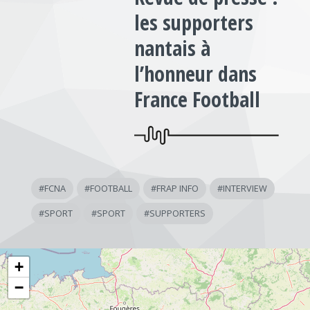
les supporters
nantais à
l’honneur dans
France Football
#
FCNA
#
FOOTBALL
#
FRAP INFO
#
INTERVIEW
#
SPORT
#
SPORT
#
SUPPORTERS
+
−