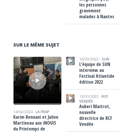
les personnes
gravement
malades à Nantes
SUR LE MÊME SUJET
Lecteur audio
Lecteur audio
16/03/2022 -
SUN
L’équipe de SUN
interview au
Festival Atlantide
édition 2022
Lecteur audio
13/01/2022 -
RCF
VENDÉE
Auberi Maitrot,
nouvelle
14/02/2024 -
LA FRAP
Karim Bennani et Julien
directrice de RCF
Martineau aux iNOUïS
Vendée
du Printemps de