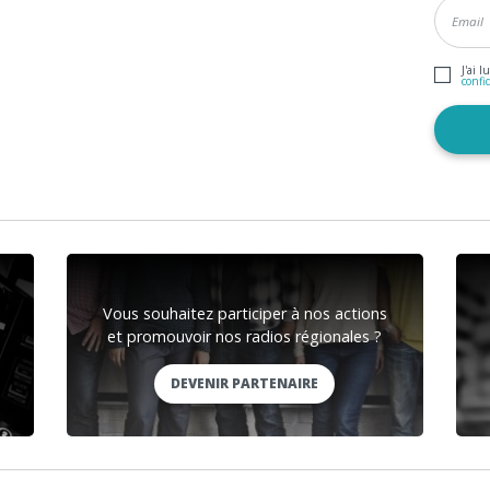
J'ai l
confi
Vous souhaitez participer à nos actions
et promouvoir nos radios régionales ?
DEVENIR PARTENAIRE