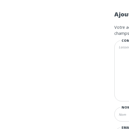
Ajou
Votre a
champs 
COM
NO
EMA