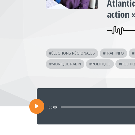
Atlanti
action 
#
ÉLECTIONS RÉGIONALES
#
FRAP INFO
#
#
MONIQUE RABIN
#
POLITIQUE
#
POLITI
Lecteur
audio
00:00