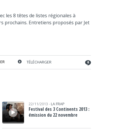
diminuer
le
volume.
c les 8 têtes de listes régionales à
ars prochains. Entretiens proposés par Jet
ER
TÉLÉCHARGER
0
Lecteur audio
22/11/2013 -
LA FRAP
Festival des 3 Continents 2013 :
émission du 22 novembre