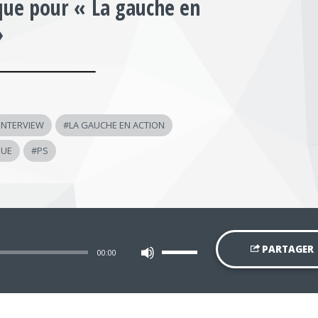
que pour « La gauche en
»
INTERVIEW
#
LA GAUCHE EN ACTION
QUE
#
PS
Utilisez
PARTAGER
00:00
les
flèches
haut/bas
pour
augmenter
ou