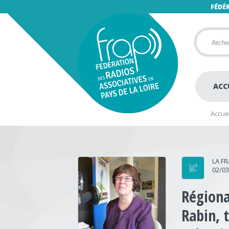
FÉDÉ
ACC
Accuei
LA F
02/0
Régiona
Rabin, t