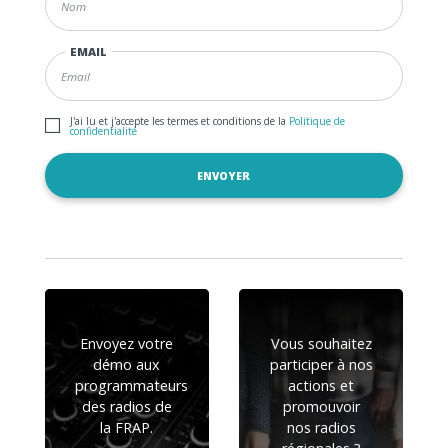
EMAIL
J'ai lu et j'accepte les termes et conditions de la
Politique de
confidentialité
Envoyez votre
Vous souhaitez
démo aux
participer à nos
programmateurs
actions et
des radios de
promouvoir
la FRAP.
nos radios