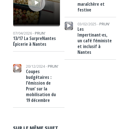
maraîchère et
festive
Lecteur audio
03/02/2025 -
PRUN'
Les
07/04/2026 -
PRUN'
Impertinant·es,
13/17 La SurpreNantes
un café féministe
Épicerie à Nantes
et inclusif à
Nantes
Lecteur audio
20/12/2024 -
PRUN'
Coupes
budgétaires :
l’émission de
Prun’ sur la
mobilisation du
19 décembre
SUR LE MÊME SUJET