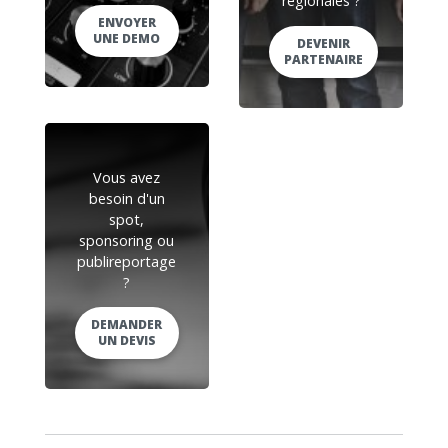
régionales ?
ENVOYER
UNE DEMO
DEVENIR
PARTENAIRE
Vous avez
besoin d'un
spot,
sponsoring ou
publireportage
?
DEMANDER
UN DEVIS