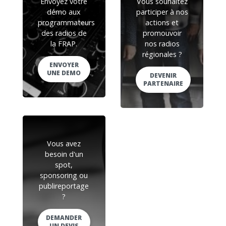
Envoyez votre
Vous souhaitez
démo aux
participer à nos
programmateurs
actions et
des radios de
promouvoir
la FRAP.
nos radios
régionales ?
ENVOYER
UNE DEMO
DEVENIR
PARTENAIRE
Vous avez
besoin d'un
spot,
sponsoring ou
publireportage
?
DEMANDER
UN DEVIS