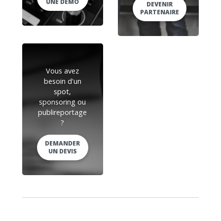
UNE DEMO
DEVENIR
PARTENAIRE
Vous avez
besoin d'un
spot,
sponsoring ou
publireportage
?
DEMANDER
UN DEVIS