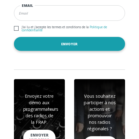
EMAIL
J'ai lu et j'accepte les termes et conditions de la
Politique de
confidentialité
Envoyez votre
Vous souhaitez
démo aux
participer à nos
programmateurs
actions et
des radios de
promouvoir
la FRAP.
nos radios
régionales ?
ENVOYER