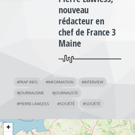
nouveau
rédacteur en
chef de France 3
Maine
#
FRAP INFO
#
INFORMATION
#
INTERVIEW
#
JOURNALISME
#
JOURNALISTE
#
PIERRE LAWLESS
#
SOCIÉTÉ
#
SOCIÉTÉ
+