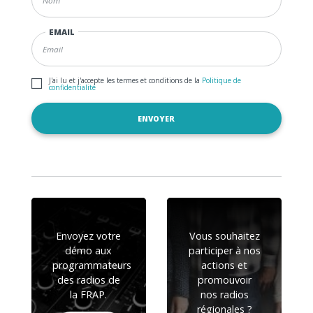
EMAIL
J'ai lu et j'accepte les termes et conditions de la
Politique de
confidentialité
Envoyez votre
Vous souhaitez
démo aux
participer à nos
programmateurs
actions et
des radios de
promouvoir
la FRAP.
nos radios
régionales ?