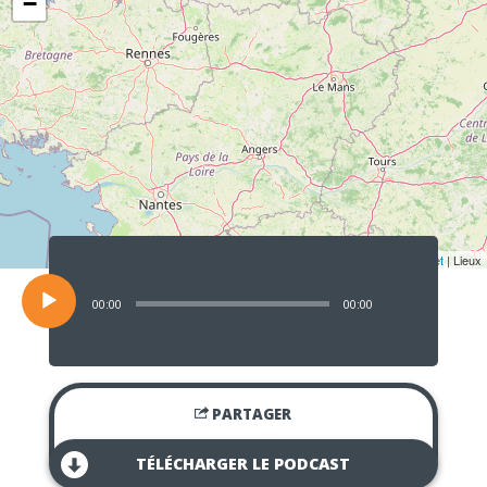
−
Lecteur
audio
Leaflet
| Lieux
00:00
00:00
PARTAGER
TÉLÉCHARGER LE PODCAST