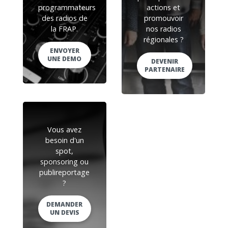
programmateurs
actions et
des radios de
promouvoir
la FRAP.
nos radios
régionales ?
ENVOYER
UNE DEMO
DEVENIR
PARTENAIRE
Vous avez
besoin d'un
spot,
sponsoring ou
publireportage
?
DEMANDER
UN DEVIS