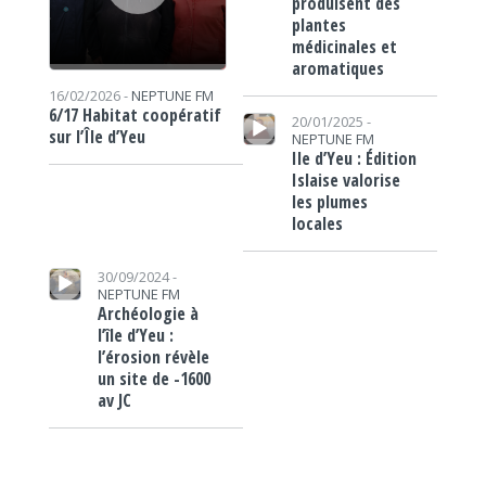
produisent des
plantes
médicinales et
aromatiques
16/02/2026 -
NEPTUNE FM
Lecteur audio
6/17 Habitat coopératif
20/01/2025 -
sur l’Île d’Yeu
NEPTUNE FM
Ile d’Yeu : Édition
Islaise valorise
les plumes
locales
Lecteur audio
30/09/2024 -
NEPTUNE FM
Archéologie à
l’île d’Yeu :
l’érosion révèle
un site de -1600
av JC