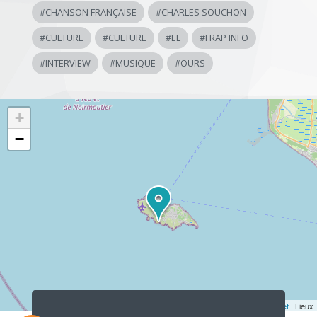
#
CHANSON FRANÇAISE
#
CHARLES SOUCHON
#
CULTURE
#
CULTURE
#
EL
#
FRAP INFO
#
INTERVIEW
#
MUSIQUE
#
OURS
+
−
Lecteur
audio
Leaflet
| Lieux