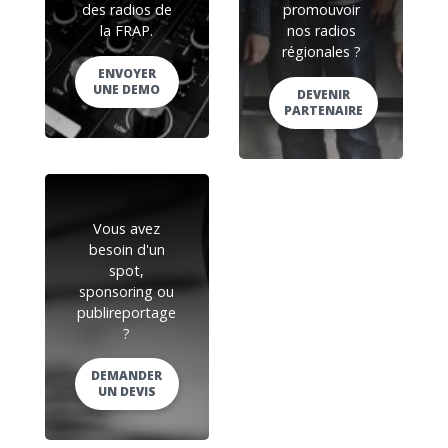
des radios de
promouvoir
la FRAP.
nos radios
régionales ?
ENVOYER
UNE DEMO
DEVENIR
PARTENAIRE
Vous avez
besoin d'un
spot,
sponsoring ou
publireportage
?
DEMANDER
UN DEVIS