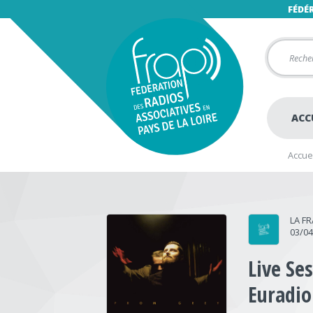
FÉDÉ
ACC
Accuei
LA F
03/0
Live Se
Euradio