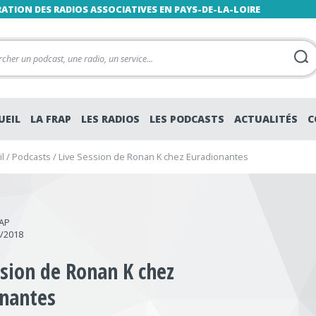
RATION DES RADIOS ASSOCIATIVES EN PAYS-DE-LA-LOIRE
UEIL
LA FRAP
LES RADIOS
LES PODCASTS
ACTUALITÉS
C
l
/
Podcasts
/
Live Session de Ronan K chez Euradionantes
RAP
4/2018
ssion de Ronan K chez
nantes