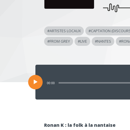
#
ARTISTES LOCAUX
#
CAPTATION (DISCOURS
#
FROM GREY
#
LIVE
#
NANTES
#
RON
Lecteur
audio
00:00
Ronan K : la folk à la nantaise