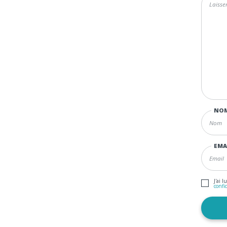
NO
EMA
J'ai l
confi