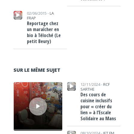
Lecteur audio
02/06/2015 -
LA
FRAP
Reportage chez
un maraîcher en
bio à Téloché (Le
petit Beury)
SUR LE MÊME SUJET
Lecteur audio
Lecteur audio
12/11/2024 -
RCF
SARTHE
Des cours de
cuisine inclusifs
pour « créer du
lien » à l’Escale
Solidaire au Mans
Lecteur audio
08/10/2024 -
JET FM