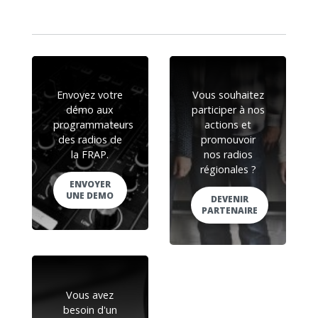
Envoyez votre
Vous souhaitez
démo aux
participer à nos
programmateurs
actions et
des radios de
promouvoir
la FRAP.
nos radios
régionales ?
ENVOYER
UNE DEMO
DEVENIR
PARTENAIRE
Vous avez
besoin d'un