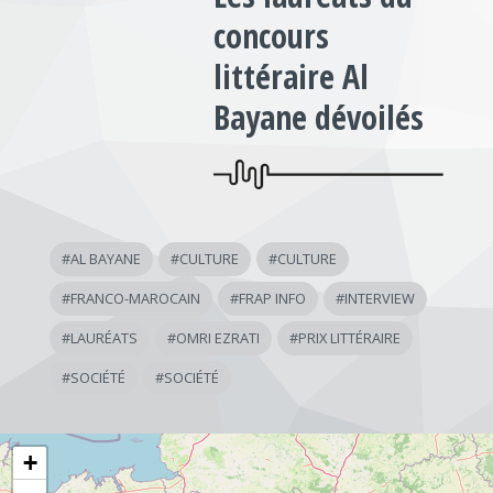
concours
littéraire Al
Bayane dévoilés
#
AL BAYANE
#
CULTURE
#
CULTURE
#
FRANCO-MAROCAIN
#
FRAP INFO
#
INTERVIEW
#
LAURÉATS
#
OMRI EZRATI
#
PRIX LITTÉRAIRE
#
SOCIÉTÉ
#
SOCIÉTÉ
+