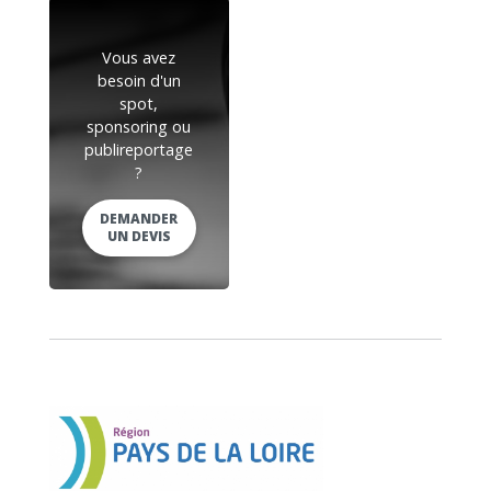
Vous avez
besoin d'un
spot,
sponsoring ou
publireportage
?
DEMANDER
UN DEVIS