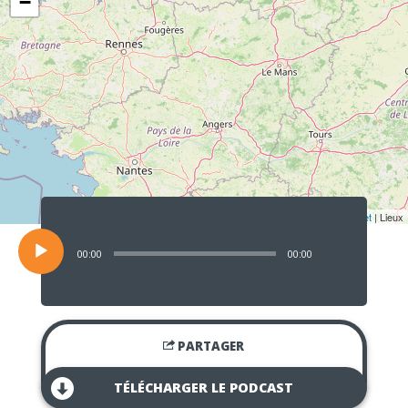
−
Lecteur
audio
Leaflet
| Lieux
00:00
00:00
PARTAGER
TÉLÉCHARGER LE PODCAST