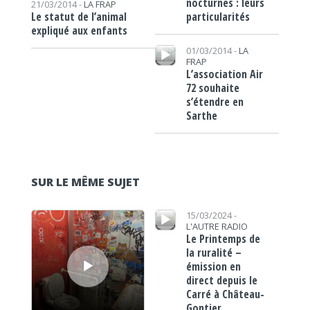
nocturnes : leurs
21/03/2014 -
LA FRAP
particularités
Le statut de l’animal
expliqué aux enfants
Lecteur audio
01/03/2014 -
LA
FRAP
L’association Air
72 souhaite
s’étendre en
Sarthe
SUR LE MÊME SUJET
Lecteur audio
Lecteur audio
15/03/2024 -
L'AUTRE RADIO
Le Printemps de
la ruralité –
émission en
direct depuis le
Carré à Château-
Gontier