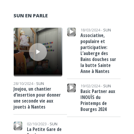
SUN EN PARLE
Lecteur audio
Lecteur audio
18/03/2024 -
SUN
Associative,
populaire et
participative:
L’auberge des
Bains douches sur
la butte Sainte
Anne à Nantes
Lecteur audio
28/10/2024 -
SUN
19/02/2024 -
SUN
Joujou, un chantier
Basic Partner aux
d’insertion pour donner
INOUÏS du
une seconde vie aux
Printemps de
jouets à Nantes
Bourges 2024
Lecteur audio
02/10/2023 -
SUN
La Petite Gare de