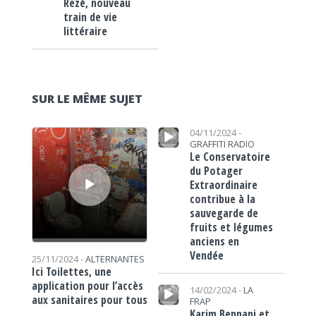
Rezé, nouveau
train de vie
littéraire
SUR LE MÊME SUJET
Lecteur audio
Lecteur audio
04/11/2024 -
GRAFFITI RADIO
Le Conservatoire
du Potager
Extraordinaire
contribue à la
sauvegarde de
fruits et légumes
anciens en
Vendée
25/11/2024 -
ALTERNANTES
Ici Toilettes, une
Lecteur audio
application pour l’accès
14/02/2024 -
LA
aux sanitaires pour tous
FRAP
Karim Bennani et