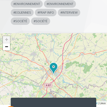
#
ENVIRONNEMENT
#
ENVIRONNEMENT
#
EOLIENNES
#
FRAP INFO
#
INTERVIEW
#
SOCIÉTÉ
#
SOCIÉTÉ
+
−
Lecteur
audio
Leaflet
| Lieux