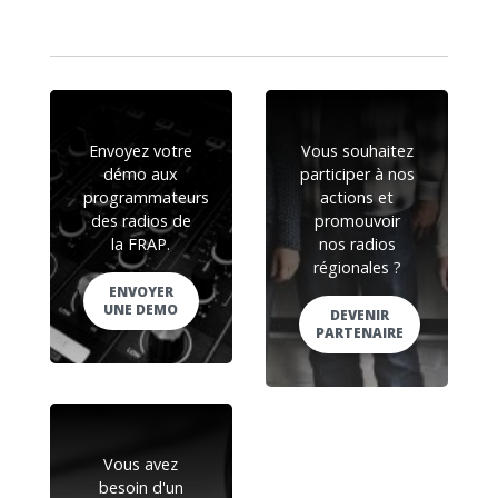
Envoyez votre
Vous souhaitez
démo aux
participer à nos
programmateurs
actions et
des radios de
promouvoir
la FRAP.
nos radios
régionales ?
ENVOYER
UNE DEMO
DEVENIR
PARTENAIRE
Vous avez
besoin d'un