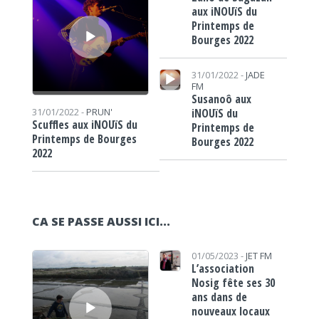
aux iNOUïS du
Printemps de
Bourges 2022
Lecteur audio
31/01/2022 -
JADE
FM
Susanoô aux
iNOUïS du
31/01/2022 -
PRUN'
Scuffles aux iNOUïS du
Printemps de
Printemps de Bourges
Bourges 2022
2022
CA SE PASSE AUSSI ICI...
Lecteur audio
01/05/2023 -
JET FM
L’association
Nosig fête ses 30
ans dans de
nouveaux locaux