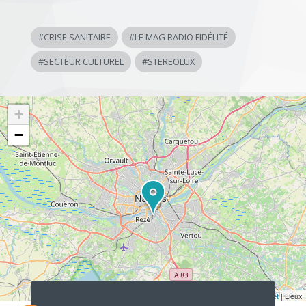
#
CRISE SANITAIRE
#
LE MAG RADIO FIDÉLITÉ
#
SECTEUR CULTUREL
#
STEREOLUX
+
−
Lecteur
audio
Leaflet
| Lieux