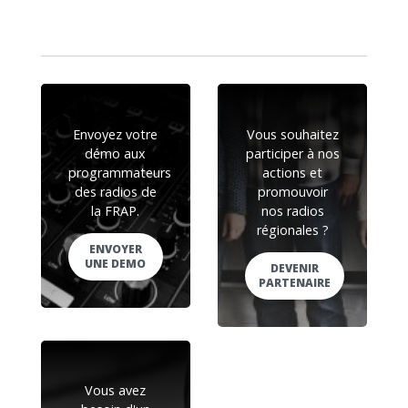
Envoyez votre
Vous souhaitez
démo aux
participer à nos
programmateurs
actions et
des radios de
promouvoir
la FRAP.
nos radios
régionales ?
ENVOYER
UNE DEMO
DEVENIR
PARTENAIRE
Vous avez