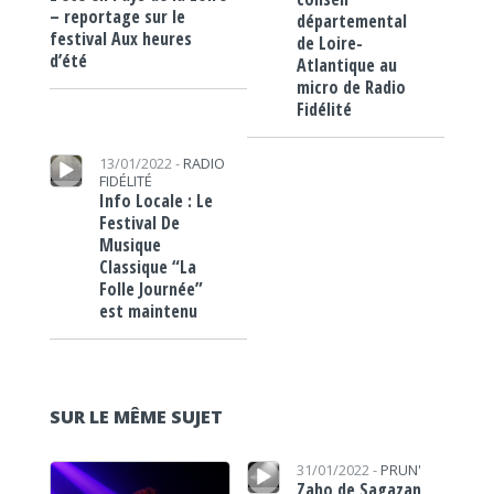
– reportage sur le
départemental
festival Aux heures
de Loire-
d’été
Atlantique au
micro de Radio
Fidélité
Lecteur audio
13/01/2022 -
RADIO
FIDÉLITÉ
Info Locale : Le
Festival De
Musique
Classique “La
Folle Journée”
est maintenu
SUR LE MÊME SUJET
Lecteur audio
Lecteur audio
31/01/2022 -
PRUN'
Zaho de Sagazan