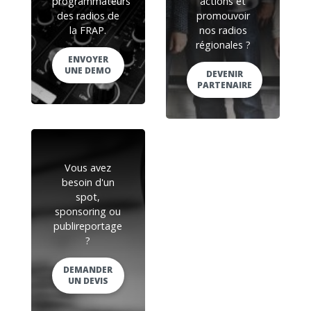
programmateurs
actions et
des radios de
promouvoir
la FRAP.
nos radios
régionales ?
ENVOYER
UNE DEMO
DEVENIR
PARTENAIRE
Vous avez
besoin d'un
spot,
sponsoring ou
publireportage
?
DEMANDER
UN DEVIS