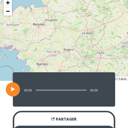
+
−
Lecteur
audio
Leaflet
| Lieux
00:00
00:00
PARTAGER