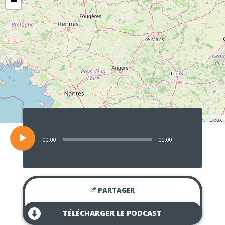
−
Lecteur
audio
Leaflet
| Lieux
00:00
00:00
PARTAGER
TÉLÉCHARGER LE PODCAST