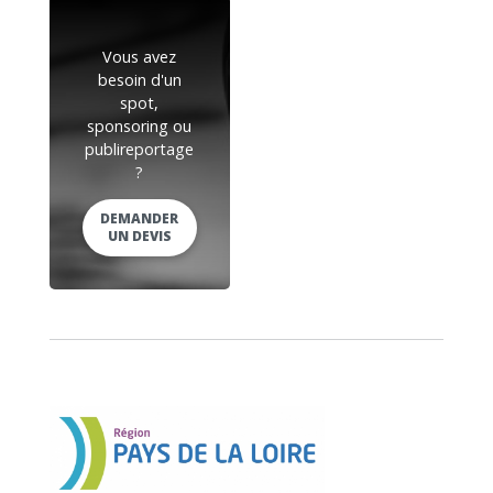
Vous avez
besoin d'un
spot,
sponsoring ou
publireportage
?
DEMANDER
UN DEVIS