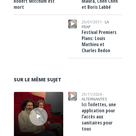
Maura, Chen Chen
Robert Mitchum est
et Boris Labbé
mort
Lecteur audio
25/01/2011 -
LA
FRAP
Festival Premiers
Plans: Louis
Mathieu et
Charles Redon
SUR LE MÊME SUJET
Lecteur audio
Lecteur audio
25/11/2024 -
ALTERNANTES
Ici Toilettes, une
application pour
l’accès aux
sanitaires pour
tous