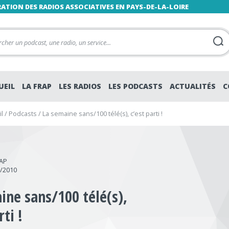
RATION DES RADIOS ASSOCIATIVES EN PAYS-DE-LA-LOIRE
UEIL
LA FRAP
LES RADIOS
LES PODCASTS
ACTUALITÉS
C
l
/
Podcasts
/
La semaine sans/100 télé(s), c’est parti !
RAP
3/2010
ine sans/100 télé(s),
rti !