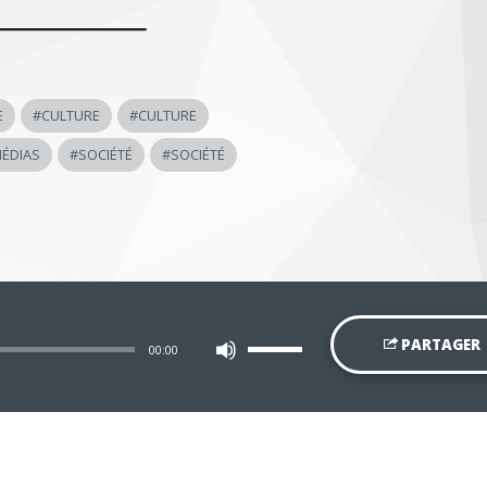
E
#
CULTURE
#
CULTURE
ÉDIAS
#
SOCIÉTÉ
#
SOCIÉTÉ
Utilisez
PARTAGER
00:00
les
flèches
haut/bas
pour
augmenter
ou
diminuer
le