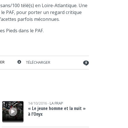
volume.
sans/100 télé(s) en Loire-Atlantique. Une
s le PAF, pour porter un regard critique
s facettes parfois méconnues.
es Pieds dans le PAF.
ER
TÉLÉCHARGER
0
Lecteur audio
14/10/2016 -
LA FRAP
« Le jeune homme et la nuit »
à l’Onyx