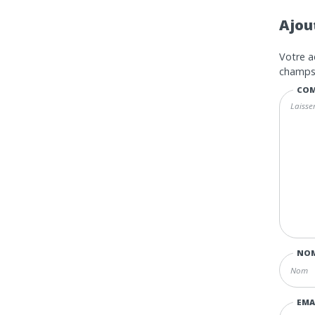
Ajou
Votre a
champs 
COM
NO
EMA