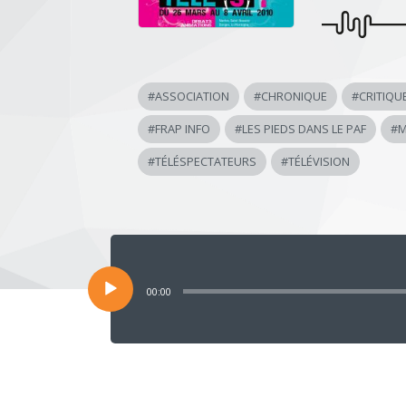
#
ASSOCIATION
#
CHRONIQUE
#
CRITIQU
#
FRAP INFO
#
LES PIEDS DANS LE PAF
#
M
#
TÉLÉSPECTATEURS
#
TÉLÉVISION
Lecteur
audio
00:00