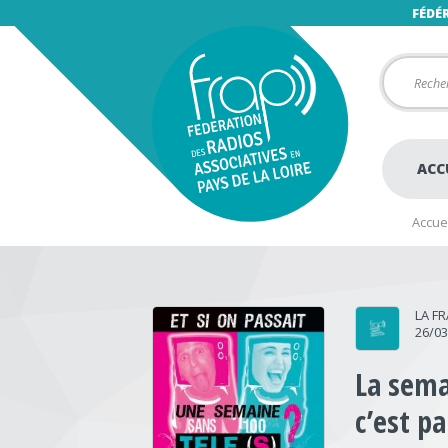
FÉDÉ
ACC
Accuei
LA F
26/0
La sema
c’est pa