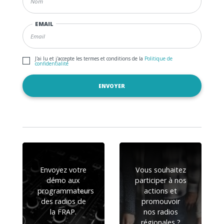
EMAIL
J'ai lu et j'accepte les termes et conditions de la
Politique de
confidentialité
Envoyez votre
Vous souhaitez
démo aux
participer à nos
programmateurs
actions et
des radios de
promouvoir
la FRAP.
nos radios
régionales ?