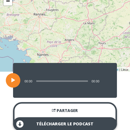
−
Lecteur
audio
Leaflet
| Lieux
00:00
00:00
PARTAGER
TÉLÉCHARGER LE PODCAST