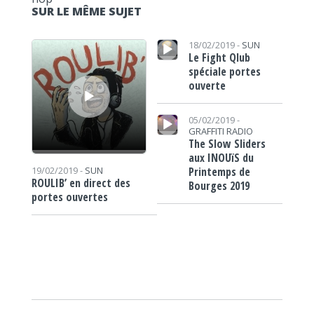
SUR LE MÊME SUJET
Lecteur audio
Lecteur audio
18/02/2019 -
SUN
Le Fight Qlub
spéciale portes
ouverte
Lecteur audio
05/02/2019 -
GRAFFITI RADIO
The Slow Sliders
aux INOUïS du
Printemps de
19/02/2019 -
SUN
ROULIB’ en direct des
Bourges 2019
portes ouvertes