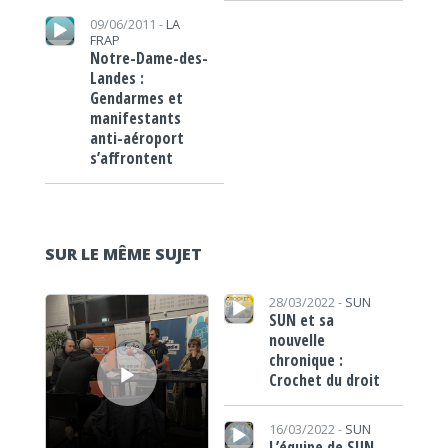
Lecteur audio
09/06/2011 -
LA
FRAP
Notre-Dame-des-
Landes :
Gendarmes et
manifestants
anti-aéroport
s’affrontent
SUR LE MÊME SUJET
Lecteur audio
Lecteur audio
28/03/2022 -
SUN
SUN et sa
nouvelle
chronique :
Crochet du droit
Lecteur audio
16/03/2022 -
SUN
L’équipe de SUN