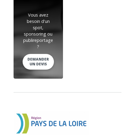
Vous avez
besoin d'un
spot,
sponsoring ou
publireportage
?
DEMANDER
UN DEVIS