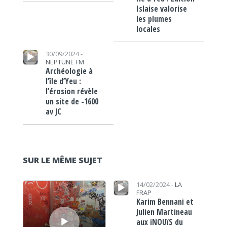
Islaise valorise
les plumes
locales
Lecteur audio
30/09/2024 -
NEPTUNE FM
Archéologie à
l’île d’Yeu :
l’érosion révèle
un site de -1600
av JC
SUR LE MÊME SUJET
Lecteur audio
Lecteur audio
14/02/2024 -
LA
FRAP
Karim Bennani et
Julien Martineau
aux iNOUïS du