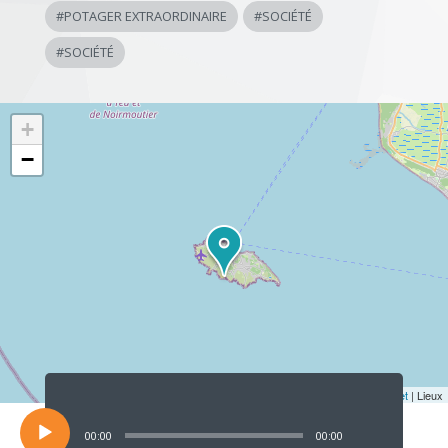
#
POTAGER EXTRAORDINAIRE
#
SOCIÉTÉ
#
SOCIÉTÉ
+
−
Lecteur
audio
Leaflet
| Lieux
00:00
00:00